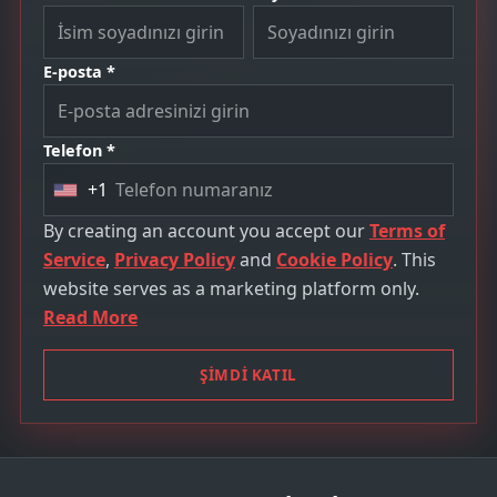
E-posta *
Telefon *
+1
U
n
By creating an account you accept our
Terms of
i
Service
,
Privacy Policy
and
Cookie Policy
. This
t
website serves as a marketing platform only.
e
Read More
d
S
ŞİMDİ KATIL
t
a
t
e