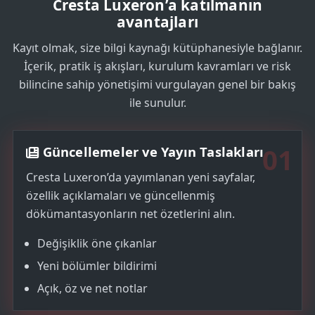
Cresta Luxeron’a katılmanın
s
avantajları
+
Kayıt olmak, size bilgi kaynağı kütüphanesiyle bağlanır.
1
İçerik, pratik iş akışları, kurulum kavramları ve risk
bilincine sahip yönetişimi vurgulayan genel bir bakış
ile sunulur.
01
Güncellemeler ve Yayın Taslakları
Cresta Luxeron’da yayımlanan yeni sayfalar,
özellik açıklamaları ve güncellenmiş
dökümantasyonların net özetlerini alın.
Değişiklik öne çıkanlar
Yeni bölümler bildirimi
Açık, öz ve net notlar