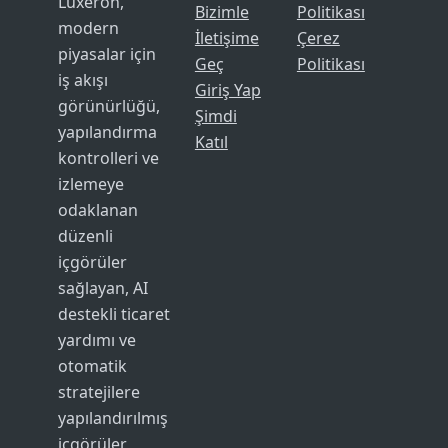
Luxeron,
Bizimle
Politikası
modern
İletişime
Çerez
piyasalar için
Geç
Politikası
iş akışı
Giriş Yap
görünürlüğü,
Şimdi
yapılandırma
Katıl
kontrolleri ve
izlemeye
odaklanan
düzenli
içgörüler
sağlayan, AI
destekli ticaret
yardımı ve
otomatik
stratejilere
yapılandırılmış
içgörüler