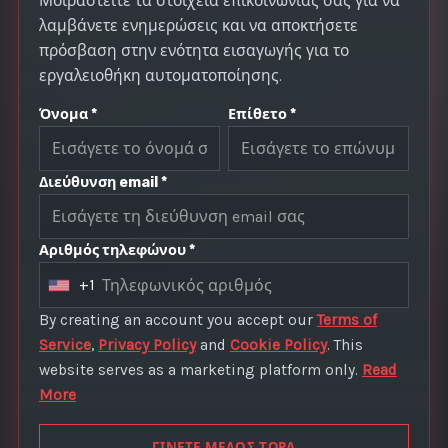
Μοιραστείτε τα στοιχεία επικοινωνίας σας για να
λαμβάνετε ενημερώσεις και να αποκτήσετε
πρόσβαση στην ενότητα εισαγωγής για το
εργαλειοθήκη αυτοματοποίησης.
Όνομα *
Επίθετο *
Διεύθυνση email *
Αριθμός τηλεφώνου *
+1
U
n
By creating an account you accept our
Terms of
i
Service
,
Privacy Policy
and
Cookie Policy
. This
t
website serves as a marketing platform only.
Read
e
More
d
S
ΓΙΝΕΤΕ ΜΕΛΟΣ ΤΩΡΑ