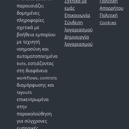
Σχετικά με
Πολιτική
παρουσιάζει
εμάς
Απορρήτου
δομημένες
Επικοινωνία
Πολιτική
πληροφορίες
Σύνδεση
Cookies
σχετικά με
λογαριασμού
βοήθεια εμπορίου
Δημιουργία
με τεχνητή
λογαριασμού
νοημοσύνη και
αυτοματοποιημένα
bots, εστιάζοντας
στη διαφάνεια
workflows, controls
διαμόρφωσης και
layouts
επικεντρωμένα
στην
παρακολούθηση
για σύγχρονες
εμπορικές