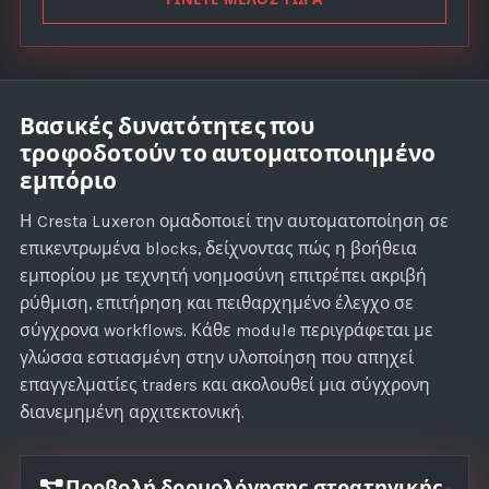
t
a
t
e
Βασικές δυνατότητες που
s
τροφοδοτούν το αυτοματοποιημένο
+
εμπόριο
1
Η Cresta Luxeron ομαδοποιεί την αυτοματοποίηση σε
επικεντρωμένα blocks, δείχνοντας πώς η βοήθεια
εμπορίου με τεχνητή νοημοσύνη επιτρέπει ακριβή
ρύθμιση, επιτήρηση και πειθαρχημένο έλεγχο σε
σύγχρονα workflows. Κάθε module περιγράφεται με
γλώσσα εστιασμένη στην υλοποίηση που απηχεί
επαγγελματίες traders και ακολουθεί μια σύγχρονη
διανεμημένη αρχιτεκτονική.
Προβολή δρομολόγησης στρατηγικής