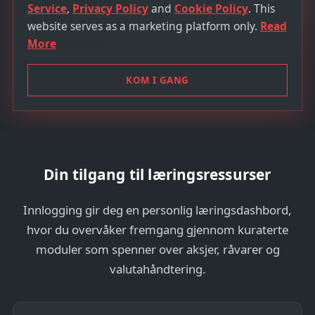
i
Service
,
Privacy Policy
and
Cookie Policy
. This
t
website serves as a marketing platform only.
Read
e
More
d
S
KOM I GANG
t
a
t
e
s
Din tilgang til læringsressurser
+
1
Innlogging gir deg en personlig læringsdashbord,
hvor du overvåker fremgang gjennom kuraterte
moduler som spenner over aksjer, råvarer og
valutahåndtering.