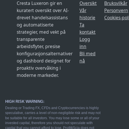
Cresta Luxeron gir en
Oversikt
Bruksvilkår
kuratert oversikt over AI-
Vår
Personvern
drevet handelsassistans
historie
Cookies-pol
og automatiserte
Ta
strategier, med vekt på
kontakt
transparente
Logg
arbeidsflyter, presise
inn
konfigurasjonsalternativer
Bli med
og dashbord designet for
nå
proaktiv overvåking i
moderne markeder.