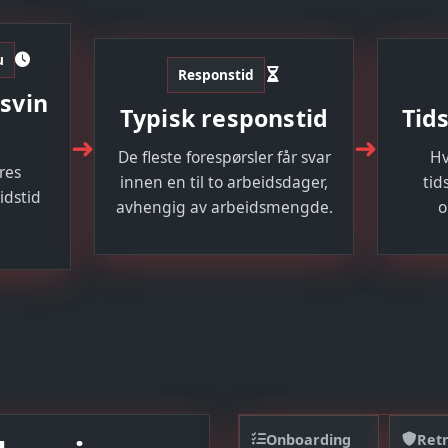
u
Responstid
svin
Typisk responstid
Tid
➜
➜
De fleste forespørsler får svar
Hv
res
innen en til to arbeidsdager,
tid
idstid
avhengig av arbeidsmengde.
o
Onboarding
Retn