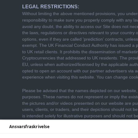
Ansvarsfraskrivelse
We use cookies to enhance your browsing experience
information.