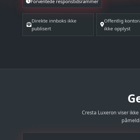
Forventede responstidsrammer
Direkte innboks ikke
Offentlig konto
publisert
ikke opplyst
Ge
Cresta Luxeron viser ikke
påmeldi