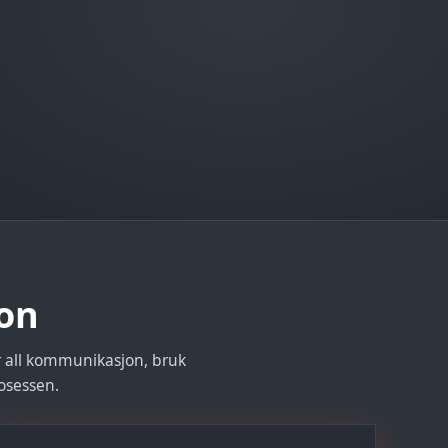
jon
or all kommunikasjon, bruk
osessen.