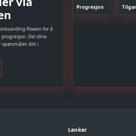
er via
Progresjon
Tilga
en
onboarding-flowen for å
 progresjon. Del dine
spørsmålet ditt i
Lenker