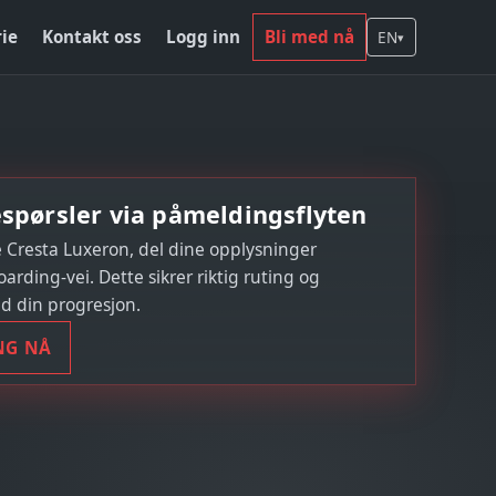
rie
Kontakt oss
Logg inn
Bli med nå
EN
▾
spørsler via påmeldingsflyten
e Cresta Luxeron, del dine opplysninger
rding-vei. Dette sikrer riktig ruting og
d din progresjon.
NG NÅ