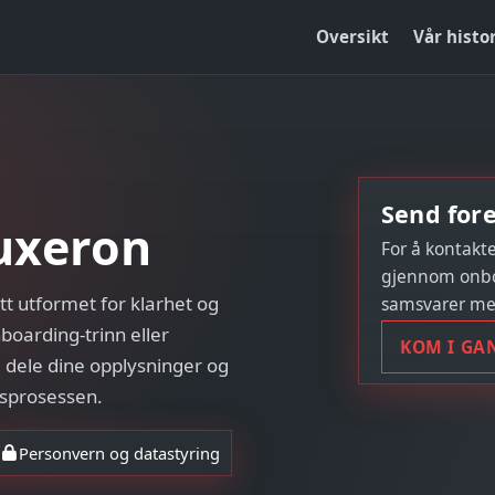
Oversikt
Vår histo
Send fore
uxeron
For å kontakt
gjennom onboa
tt utformet for klarhet og
samsvarer me
boarding-trinn eller
KOM I GA
 dele dine opplysninger og
gsprosessen.
Personvern og datastyring