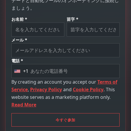
デートと自動化ツールのオンボーディングに接続し
ましょう。
お名前 *
苗字 *
メール *
電話 *
+1
U
n
By creating an account you accept our
Terms of
i
Service
,
Privacy Policy
and
Cookie Policy
. This
t
website serves as a marketing platform only.
e
Read More
d
S
今すぐ参加
t