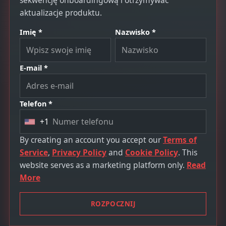
sekwencję onboardingową i otrzymywać
aktualizacje produktu.
Imię *
Nazwisko *
E-mail *
Telefon *
+1
U
n
By creating an account you accept our
Terms of
i
Service
,
Privacy Policy
and
Cookie Policy
. This
t
website serves as a marketing platform only.
Read
e
More
d
S
ROZPOCZNIJ
t
a