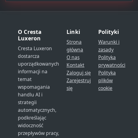
O Cresta
Linki
Polityki
Luxeron
Strona
Warunki i
Cresta Luxeron
główna
zasady
dostarcza
O nas
Polityka
uporządkowanych
Kontakt
prywatności
informacji na
Zaloguj się
Polityka
temat
Zarejestruj
plików
wspomagania
się
cookie
handlu AI i
strategii
automatycznych,
podkreślając
widoczność
przepływów pracy,