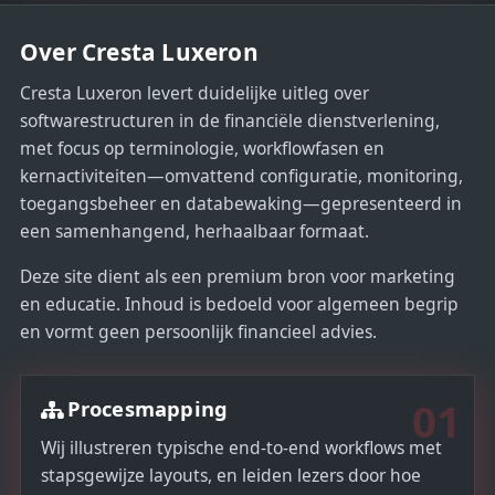
e
Over Cresta Luxeron
s
+
Cresta Luxeron levert duidelijke uitleg over
1
softwarestructuren in de financiële dienstverlening,
met focus op terminologie, workflowfasen en
kernactiviteiten—omvattend configuratie, monitoring,
toegangsbeheer en databewaking—gepresenteerd in
een samenhangend, herhaalbaar formaat.
Deze site dient als een premium bron voor marketing
en educatie. Inhoud is bedoeld voor algemeen begrip
en vormt geen persoonlijk financieel advies.
01
Procesmapping
Wij illustreren typische end-to-end workflows met
stapsgewijze layouts, en leiden lezers door hoe