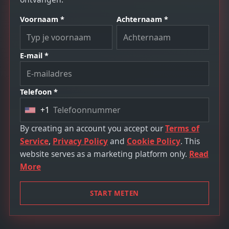
Voornaam *
Achternaam *
E-mail *
Telefoon *
+1
U
n
By creating an account you accept our
Terms of
i
Service
,
Privacy Policy
and
Cookie Policy
. This
t
website serves as a marketing platform only.
Read
e
More
d
S
START METEN
t
a
t