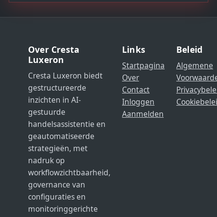
Over Cresta
Links
Beleid
Luxeron
Startpagina
Algemene
Cresta Luxeron biedt
Over
Voorwaard
gestructureerde
Contact
Privacybele
inzichten in AI-
Inloggen
Cookiebele
gestuurde
Aanmelden
handelsassistentie en
geautomatiseerde
strategieën, met
nadruk op
workflowzichtbaarheid,
governance van
configuraties en
monitoringgerichte