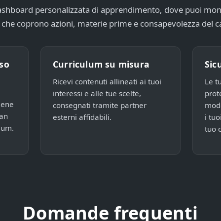
dashboard personalizzata di apprendimento, dove puoi moni
 che coprono azioni, materie prime e consapevolezza del 
rso
Curriculum su misura
Sic
Ricevi contenuti allineati ai tuoi
Le t
interessi e alle tue scelte,
prot
viene
consegnati tramite partner
mode
an
esterni affidabili.
i tuo
lum.
tuo 
Domande frequenti