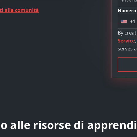
ti alla comunità
Numero d
+1
U
n
By crea
i
Service
t
serves a
e
d
S
t
a
t
e
s
+
o alle risorse di appren
1