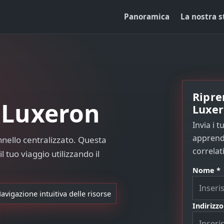
Panoramica
La nostra s
Ripre
a Luxeron
Luxe
Invia i t
apprendi
nnello centralizzato. Questa
correlati
 tuo viaggio utilizzando il
Nome *
avigazione intuitiva delle risorse
Indirizzo