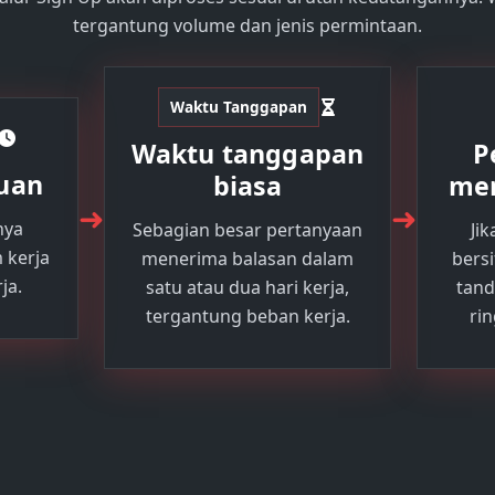
tergantung volume dan jenis permintaan.
Waktu Tanggapan
Waktu tanggapan
P
auan
biasa
me
➜
➜
nya
Sebagian besar pertanyaan
Ji
 kerja
menerima balasan dalam
bers
ja.
satu atau dua hari kerja,
tand
tergantung beban kerja.
ri