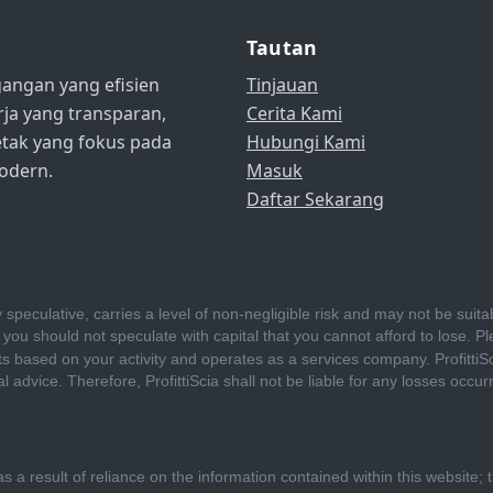
Tautan
angan yang efisien
Tinjauan
ja yang transparan,
Cerita Kami
letak yang fokus pada
Hubungi Kami
odern.
Masuk
Daftar Sekarang