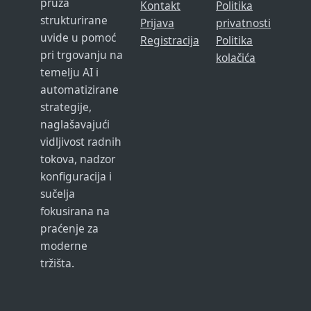
pruža
Kontakt
Politika
strukturirane
Prijava
privatnosti
uvide u pomoć
Registracija
Politika
pri trgovanju na
kolačića
temelju AI i
automatizirane
strategije,
naglašavajući
vidljivost radnih
tokova, nadzor
konfiguracija i
sučelja
fokusirana na
praćenje za
moderne
tržišta.