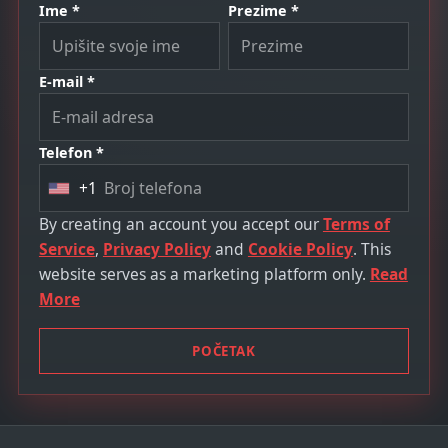
Ime *
Prezime *
E-mail *
Telefon *
+1
U
n
By creating an account you accept our
Terms of
i
Service
,
Privacy Policy
and
Cookie Policy
. This
t
website serves as a marketing platform only.
Read
e
More
d
S
POČETAK
t
a
t
e