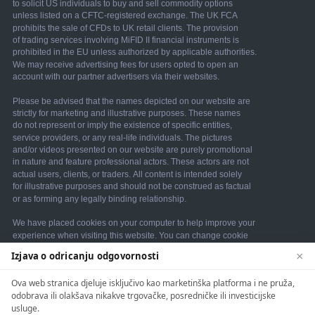
×
Izjava o odricanju odgovornosti
We use cookies to enhance your browsing experience.
Ova web stranica djeluje isključivo kao marketinška platforma i ne pruža,
By continuing to use our website, you agree to our
odobrava ili olakšava nikakve trgovačke, posredničke ili investicijske
use of cookies. See our
Cookie Policy
for more
usluge.