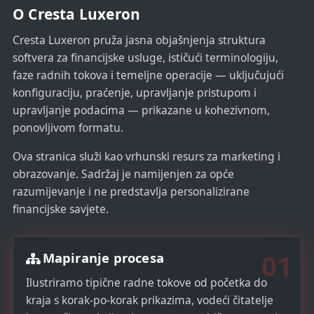
O Cresta Luxeron
s
+
Cresta Luxeron pruža jasna objašnjenja struktura
1
softvera za financijske usluge, ističući terminologiju,
faze radnih tokova i temeljne operacije — uključujući
konfiguraciju, praćenje, upravljanje pristupom i
upravljanje podacima — prikazane u kohezivnom,
ponovljivom formatu.
Ova stranica služi kao vrhunski resurs za marketing i
obrazovanje. Sadržaj je namijenjen za opće
razumijevanje i ne predstavlja personalizirane
financijske savjete.
01
Mapiranje procesa
Ilustriramo tipične radne tokove od početka do
kraja s korak-po-korak prikazima, vodeći čitatelje