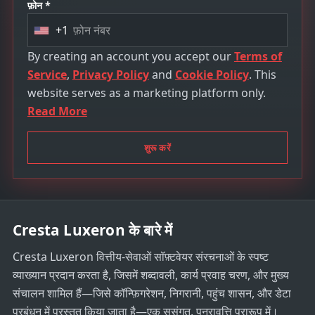
फ़ोन *
+1
U
n
By creating an account you accept our
Terms of
i
Service
,
Privacy Policy
and
Cookie Policy
. This
t
website serves as a marketing platform only.
e
Read More
d
S
शुरू करें
t
a
t
e
Cresta Luxeron के बारे में
s
+
Cresta Luxeron वित्तीय-सेवाओं सॉफ़्टवेयर संरचनाओं के स्पष्ट
1
व्याख्यान प्रदान करता है, जिसमें शब्दावली, कार्य प्रवाह चरण, और मुख्य
संचालन शामिल हैं—जिसे कॉन्फ़िगरेशन, निगरानी, पहुंच शासन, और डेटा
प्रबंधन में प्रस्तुत किया जाता है—एक सुसंगत, पुनरावृत्ति प्रारूप में।