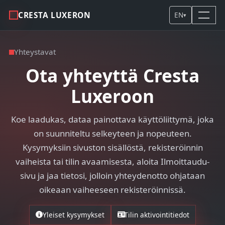
CRESTA LUXERON
EN
▾
Yhteystavat
Ota yhteyttä Cresta
Luxeroon
Koe laadukas, dataa painottava käyttöliittymä, joka
on suunniteltu selkeyteen ja nopeuteen.
Kysymyksiin sivuston sisällöstä, rekisteröinnin
vaiheista tai tilin avaamisesta, aloita Ilmoittaudu-
sivu ja jaa tietosi, jolloin yhteydenotto ohjataan
oikeaan vaiheeseen rekisteröinnissä.
Yleiset kysymykset
Tilin aktivointitiedot