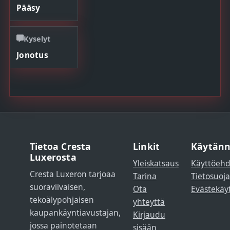
Pääsy
Kyselyt
Jonotus
Tietoa Cresta
Linkit
Käytänn
Luxerosta
Yleiskatsaus
Käyttöehd
Cresta Luxeron tarjoaa
Tarina
Tietosuoja
suoraviivaisen,
Ota
Evästekäy
tekoälypohjaisen
yhteyttä
kaupankäyntiavustajan,
Kirjaudu
jossa painotetaan
sisään