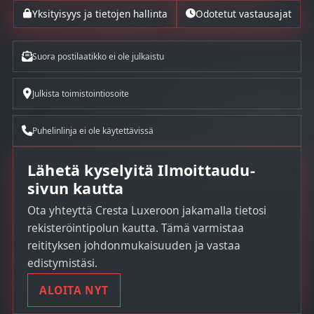
Yksityisyys ja tietojen hallinta
Odotetut vastausajat
Suora postilaatikko ei ole julkaistu
Julkista toimistointiosoite
Puhelinlinja ei ole käytettävissä
Lähetä kyselyitä Ilmoittaudu-
sivun kautta
Ota yhteyttä Cresta Luxeroon jakamalla tietosi
rekisteröintipolun kautta. Tämä varmistaa
reitityksen johdonmukaisuuden ja vastaa
edistymistäsi.
ALOITA NYT