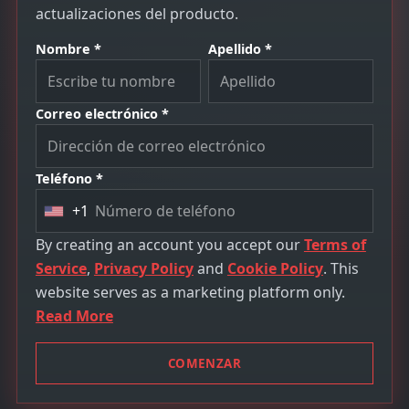
actualizaciones del producto.
Nombre *
Apellido *
Correo electrónico *
Teléfono *
+1
U
n
By creating an account you accept our
Terms of
i
Service
,
Privacy Policy
and
Cookie Policy
. This
t
website serves as a marketing platform only.
e
Read More
d
S
COMENZAR
t
a