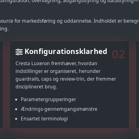
onfiguration, overvågning, adgangsstyring og datastyring
rce for markedsføring og uddannelse. Indholdet er beregn
ing.
02
Konfigurationsklarhed
Cresta Luxeron fremhæver, hvordan
indstillinger er organiseret, herunder
guardrails, caps og review-trin, der fremmer
disciplineret brug.
Parametergrupperinger
Ændrings-gennemgangsmønstre
Ensartet terminologi