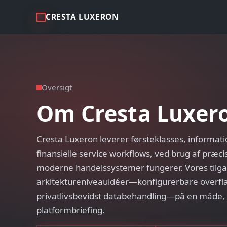
CRESTA LUXERON
Oversigt
Om Cresta Luxer
Cresta Luxeron leverer førsteklasses, informat
finansielle service workflows, ved brug af præci
moderne handelssystemer fungerer. Vores tilg
arkitektureniveauidéer—konfigurerbare overfla
privatlivsbevidst databehandling—på en måde, 
platformbriefing.