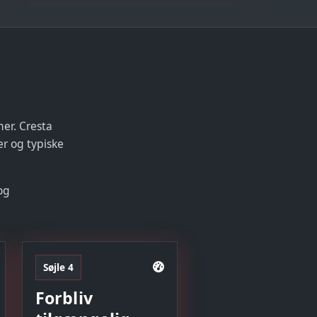
er. Cresta
er og typiske
og
Søjle 4
Forbliv