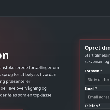
Opret din
on
Start tilmeldi
sekvensen og
ionsfokuserede fortællinger om
Fornavn *
s sprog for at belyse, hvordan
ang præsenterer
der, live overvågning og
Email *
der føles som en topklasse
Telefon *