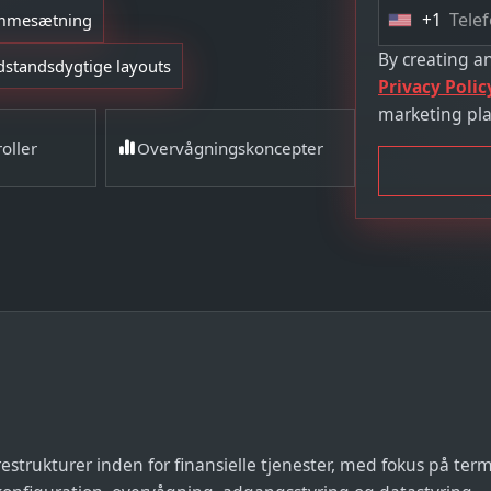
+1
ammesætning
U
n
By creating a
dstandsdygtige layouts
i
Privacy Polic
t
marketing pla
e
oller
Overvågningskoncepter
d
S
t
a
t
e
s
+
1
estrukturer inden for finansielle tjenester, med fokus på term