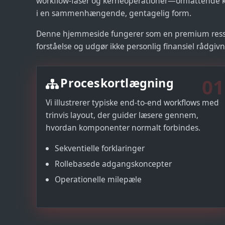
workflow-faser og kerneoperationer—omfattende k
i en sammenhængende, gentagelig form.
Denne hjemmeside fungerer som en premium ressou
forståelse og udgør ikke personlig finansiel rådgivn
01
Proceskortlægning
Vi illustrerer typiske end-to-end workflows med
trinvis layout, der guider læsere gennem,
hvordan komponenter normalt forbindes.
Sekventielle forklaringer
Rollebasede adgangskoncepter
Operationelle milepæle