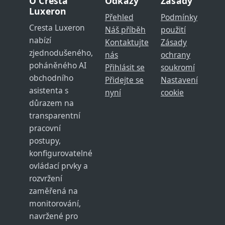
O Cresta
Odkazy
Zásady
Luxeron
Přehled
Podmínky
Cresta Luxeron
Náš příběh
použití
nabízí
Kontaktujte
Zásady
zjednodušeného,
nás
ochrany
poháněného AI
Přihlásit se
soukromí
obchodního
Přidejte se
Nastavení
asistenta s
nyní
cookie
důrazem na
transparentní
pracovní
postupy,
konfigurovatelné
ovládací prvky a
rozvržení
zaměřená na
monitorování,
navržené pro