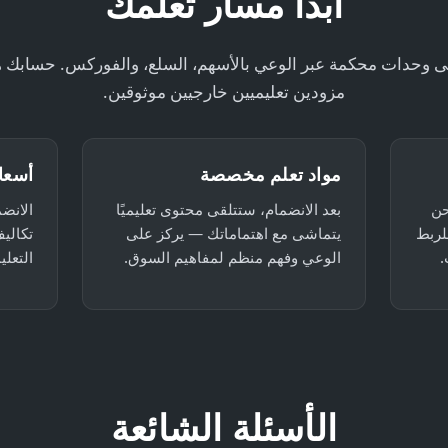
ابدأ مسار تعلمك
 وحدات محكمة عبر الوعي بالأسهم، السلع، والفوركس. حسابك هو 
مزودين تعليميين خارجيين موثوقين.
مواد تعلم مخصصة
أسعا
حن
بعد الانضمام، ستتلقى محتوى تعليميًا
الانض
لربط
يتماشى مع اهتماماتك — يركز على
تكالي
.
الوعي وفهم منظم لمفاهيم السوق.
التعل
الأسئلة الشائعة