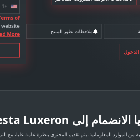
+1
U
n
Terms of
i
s website
ملاحظات تطور المنتج
t
ad More
e
d
الدخول
S
t
a
t
e
s
+
1
لانضمام إلى Cresta Luxeron
من الموارد المعلوماتية. يتم تقديم المحتوى بنظرة عامة عليا، مع الت